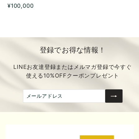
¥
¥100,000
1
0
0
,
0
登録でお得な情報！
0
0
LINEお友達登録またはメルマガ登録で今すぐ
使える10%OFFクーポンプレゼント
メ
登
ー
録
ル
ア
ド
レ