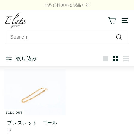
全品送料無料＆返品可能
Skip
LINE友だち登録で今すぐ使える10%OFFクーポン🙌
to
Pause
E
content
slideshow
l
Site n
a
Search
t
e
Searc
J
e
絞り込み
Large
Small
Lis
w
e
l
r
y
SOLD OUT
ブレスレット ゴール
ド