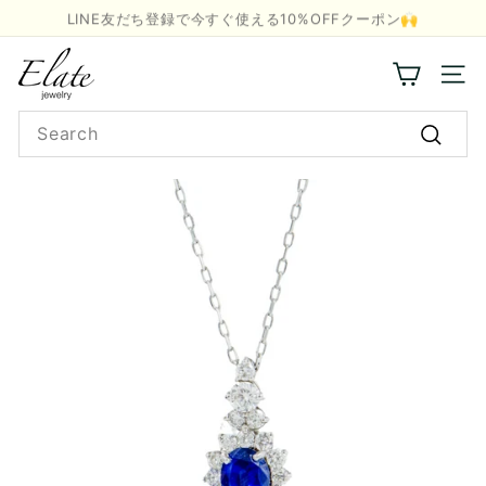
Skip
LINE友だち登録で今すぐ使える10%OFFクーポン🙌
to
Pause
E
content
slideshow
l
Site n
a
Search
t
e
Searc
J
e
w
e
l
r
y