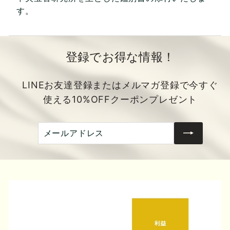
す。
登録でお得な情報！
LINEお友達登録またはメルマガ登録で今すぐ
使える10%OFFクーポンプレゼント
メ
登
ー
録
ル
ア
ド
レ
ス