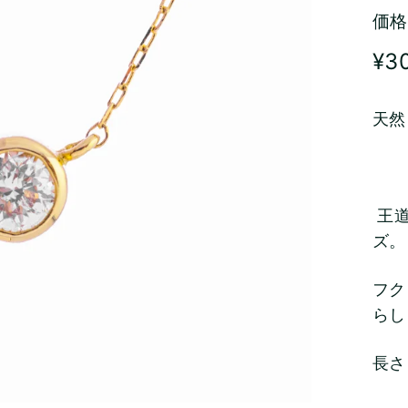
価
Regu
¥3
pric
天然
王道
ズ。
フク
らし
長さ