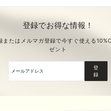
登録でお得な情報！
登録またはメルマガ登録で今すぐ使える10%
ゼント
メ
登
登
ー
録
録
ル
ア
ド
レ
ス