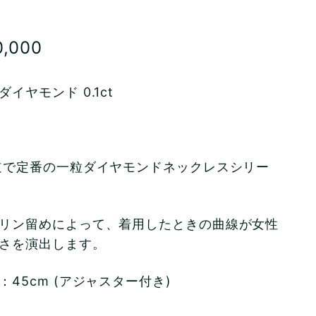
格
lar
¥30,000
0,000
e
ダイヤモンド 0.1ct
で定番の一粒ダイヤモンドネックレスシリー
リン留めによって、着用したときの曲線が女性
さを演出します。
：45cm (アジャスター付き)