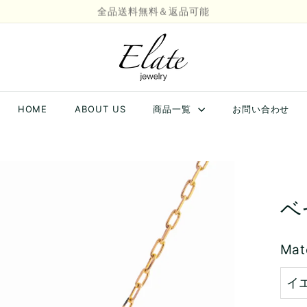
LINE/メール登録で今すぐ使える10%OFFクーポンプレゼント🙌
Pause
E
slideshow
l
a
t
e
HOME
ABOUT US
商品一覧
お問い合わせ
J
e
w
e
l
r
ベ
y
Mat